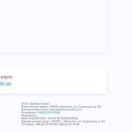
 карте
19-26
;
ООО «Доброе утро»
Фактический адрес: 153012, Иваново, ул. Суворова, д. 44.
Электронная почта: maxra@dobroe-utro.com
Телефоны:
8-(800)-234-1028
Реквизиты:
ИНН 3702527354 / ОГРН 1073702027926
Юридический адрес: 153012, г. Иваново, ул. Суворова, д. 44
Тел./факс: (4932) 32-55-90, (4932) 32-73-10