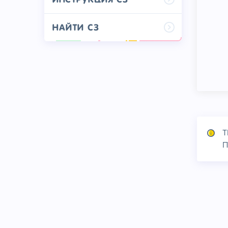
Найти СЗ
Т
П