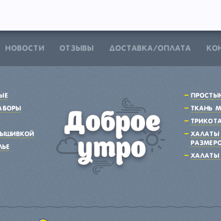
НОВОСТИ
ОТЗЫВЫ
ДОСТАВКА/ОПЛАТА
КО
ые
Просты
аборы
Ткань 
Трикот
вышивкой
Халаты
размер
лье
Халаты