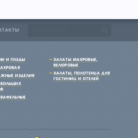
НТАКТЫ
J
ни и пледы
Халаты махровые,
велюровые
махровая
Халаты, полотенца для
ажные изделия
гостиниц и отелей
 больших
ов
 вафельные